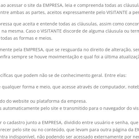
o ao acessar o site da EMPRESA, leia e compreenda todas as cláusul
 entre ambas as partes, aceitos expressamente pelo VISITANTE a 
xpressa que aceita e entende todas as cláusulas, assim como conc
a na mesma. Caso o VISITANTE discorde de alguma cláusula ou ter
todas as formas e meios.
amente pela EMPRESA, que se resguarda no direito de alteração, se
onfira sempre se houve movimentação e qual foi a última atualiz
cíficas que podem não se de conhecimento geral. Entre elas:
e qualquer forma e meio, que acesse através de computador, notebo
údo do website ou plataforma da empresa.
 automaticamente pelo site e transmitido para o navegador do vis
r o cadastro junto a EMPRESA, dividido entre usuário e senha, que 
recer pelo site ou no conteúdo, que levam para outra página da E
ontra indisponível, não podendo ser acessado externamente por n