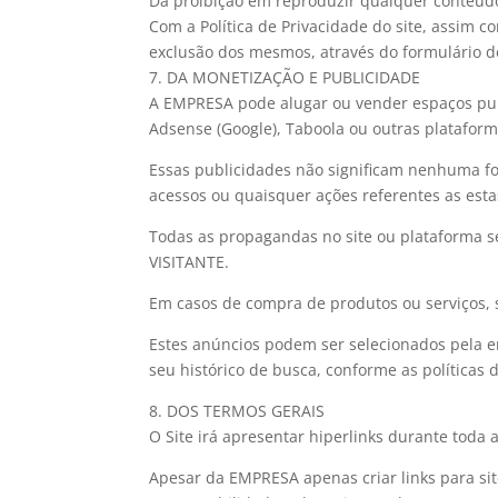
Da proibição em reproduzir qualquer conteúdo
Com a Política de Privacidade do site, assim 
exclusão dos mesmos, através do formulário d
7. DA MONETIZAÇÃO E PUBLICIDADE
A EMPRESA pode alugar ou vender espaços publ
Adsense (Google), Taboola ou outras plataform
Essas publicidades não significam nenhuma fo
acessos ou quaisquer ações referentes as est
Todas as propagandas no site ou plataforma 
VISITANTE.
Em casos de compra de produtos ou serviços, s
Estes anúncios podem ser selecionados pela 
seu histórico de busca, conforme as políticas 
8. DOS TERMOS GERAIS
O Site irá apresentar hiperlinks durante tod
Apesar da EMPRESA apenas criar links para si