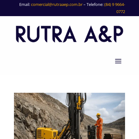
Email:
comercial@rutraaep.com.br
– Telefone:
(84) 9 9664-
0772