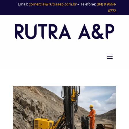
Email:
comercial@rutraaep.com.br
– Telefone:
(84) 9 9664-
0772