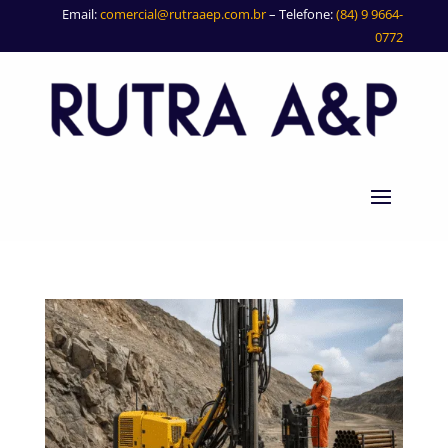
Email:
comercial@rutraaep.com.br
– Telefone:
(84) 9 9664-
0772