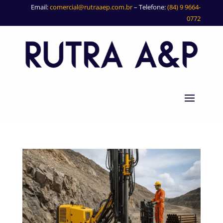
Email:
comercial@rutraaep.com.br
– Telefone:
(84) 9 9664-
0772